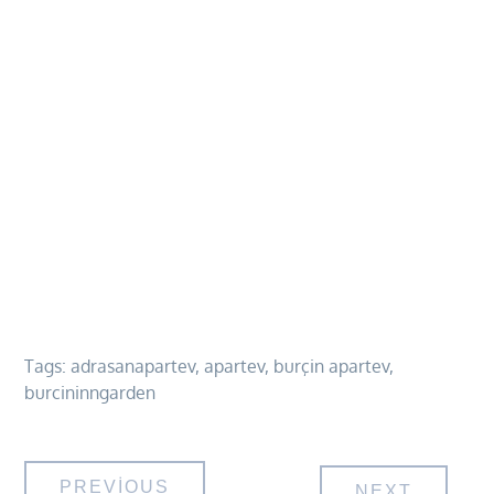
Tags:
adrasanapartev
,
apartev
,
burçin apartev
,
burcininngarden
Yazı
PREVIOUS
NEXT